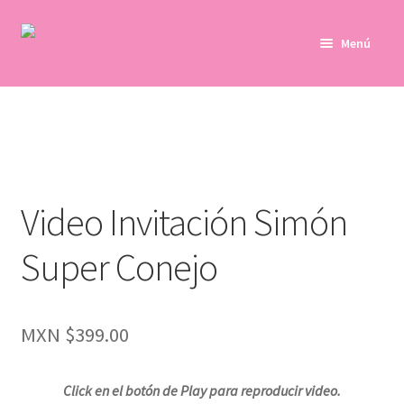
Saltar
Ir
Menú
a
al
navegación
contenido
Inicio
Productos
Galería
Video Invitación Simón
Más
Super Conejo
Iniciar Sesión / Regístrate
MXN $
399.00
Click en el botón de Play para reproducir video.