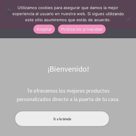
Utilizamos cookies para asegurar que damos la mejor
Saltar
Ir
experiencia al usuario en nuestra web. Si sigues utilizando
Menú
a
al
este sitio asumiremos que estás de acuerdo.
navegación
contenido
Inicio
Aceptar
Política de privacidad
Expandi
Productos
menú
hijo
Expandi
Galería
¡Bienvenido!
menú
hijo
Expandi
Más
menú
Te ofrecemos los mejores productos
hijo
Iniciar Sesión / Regístrate
personalizados directo a la puerta de tu casa.
Ir a la tienda