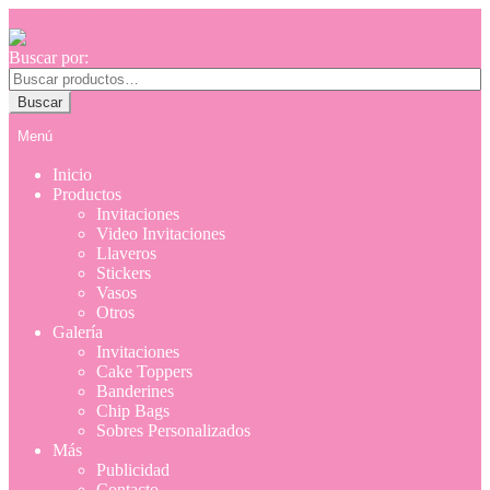
Saltar a navegación
Ir al contenido
Buscar por:
Buscar
Menú
Inicio
Productos
Invitaciones
Video Invitaciones
Llaveros
Stickers
Vasos
Otros
Galería
Invitaciones
Cake Toppers
Banderines
Chip Bags
Sobres Personalizados
Más
Publicidad
Contacto