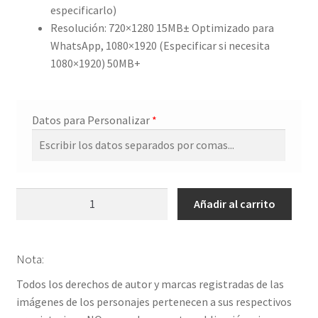
especificarlo)
Resolución: 720×1280 15MB± Optimizado para
WhatsApp, 1080×1920 (Especificar si necesita
1080×1920) 50MB+
Datos para Personalizar
*
Video
Añadir al carrito
Invitación
Baby
Shower
Nota:
Safari
Todos los derechos de autor y marcas registradas de las
cantidad
imágenes de los personajes pertenecen a sus respectivos