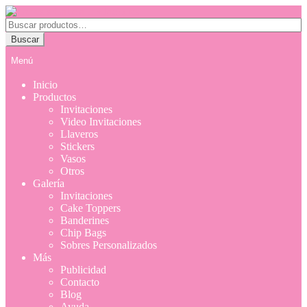
Saltar
Ir
a
al
Buscar
navegación
contenido
por:
Buscar
Menú
Inicio
Productos
Invitaciones
Video Invitaciones
Llaveros
Stickers
Vasos
Otros
Galería
Invitaciones
Cake Toppers
Banderines
Chip Bags
Sobres Personalizados
Más
Publicidad
Contacto
Blog
Ayuda